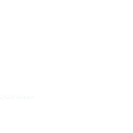
Standort
42549 Velbert