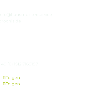
Email
info@hausmeisterservice-
grochla.de
Telefon
+49 (0) 1512 7169197
Folgen
Folgen