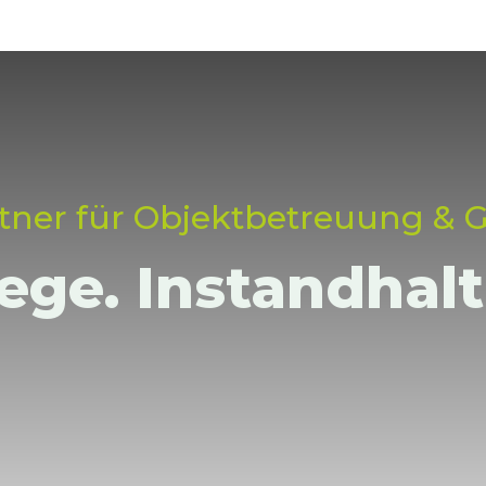
artner für Objektbetreuung & 
lege. Instandhal