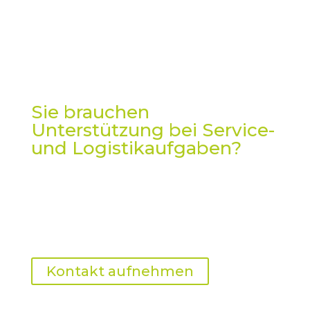
Sie brauchen
Unterstützung bei Service-
und Logistikaufgaben?
Dann melden Sie sich gern – ich
unterstütze Sie flexibel und effizient bei
kleinen Transporten, Umzügen oder der
Koordination externer Dienstleister.
Kontakt aufnehmen