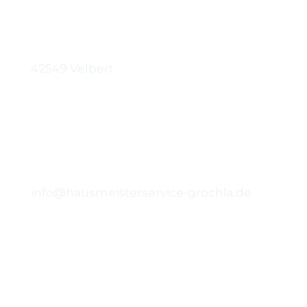
Standort
42549 Velbert
Email
info@hausmeisterservice-grochla.de
Telefon